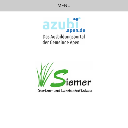
MENU
STARTSEITE
STELLENBÖRSE
BERUFSFELDER
BETRIEBE
RICHTIG BEWERBEN
LINKS