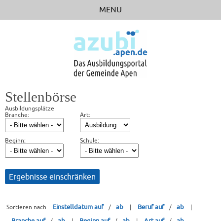
MENU
STARTSEITE
STELLENBÖRSE
BERUFSFELDER
BETRIEBE
Stellenbörse
RICHTIG BEWERBEN
Ausbildungsplätze
Branche:
Art:
LINKS
Beginn:
Schule:
Einstelldatum auf
ab
Beruf auf
ab
Sortieren nach
/
|
/
|
Branche auf
ab
Beginn auf
ab
Art auf
ab
/
|
/
|
/