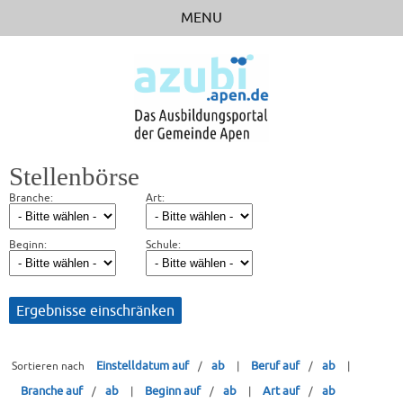
MENU
STARTSEITE
STELLENBÖRSE
BERUFSFELDER
BETRIEBE
Stellenbörse
RICHTIG BEWERBEN
Branche:
Art:
LINKS
Beginn:
Schule:
Einstelldatum auf
ab
Beruf auf
ab
Sortieren nach
/
|
/
|
Branche auf
ab
Beginn auf
ab
Art auf
ab
/
|
/
|
/