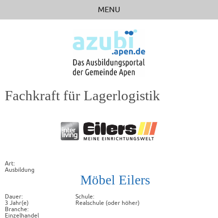
MENU
STARTSEITE
STELLENBÖRSE
BERUFSFELDER
BETRIEBE
Fachkraft für Lagerlogistik
RICHTIG BEWERBEN
LINKS
Art:
Ausbildung
Möbel Eilers
Dauer:
Schule:
3 Jahr(e)
Realschule (oder höher)
Branche:
Einzelhandel