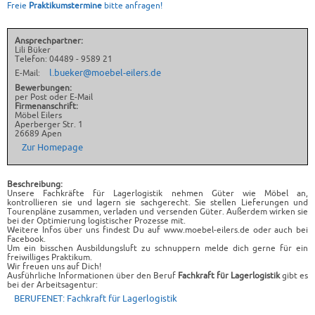
Freie
Praktikumstermine
bitte anfragen!
Ansprechpartner:
Lili Büker
Telefon: 04489 - 9589 21
l.bueker@moebel-eilers.de
E-Mail:
Bewerbungen:
per Post oder E-Mail
Firmenanschrift:
Möbel Eilers
Aperberger Str. 1
26689 Apen
Zur Homepage
Beschreibung:
Unsere Fachkräfte für Lagerlogistik nehmen Güter wie Möbel an,
kontrollieren sie und lagern sie sachgerecht. Sie stellen Lieferungen und
Tourenpläne zusammen, verladen und versenden Güter. Außerdem wirken sie
bei der Optimierung logistischer Prozesse mit.
Weitere Infos über uns findest Du auf www.moebel-eilers.de oder auch bei
Facebook.
Um ein bisschen Ausbildungsluft zu schnuppern melde dich gerne für ein
freiwilliges Praktikum.
Wir freuen uns auf Dich!
Ausführliche Informationen über den Beruf
Fachkraft für Lagerlogistik
gibt es
bei der Arbeitsagentur:
BERUFENET: Fachkraft für Lagerlogistik