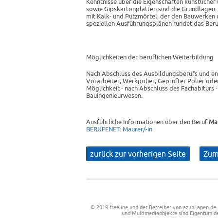
Kenntnisse über die Eigenschaften künstlicher 
sowie Gipskartonplatten sind die Grundlagen
mit Kalk- und Putzmörtel, der den Bauwerken d
speziellen Ausführungsplänen rundet das Beru
Möglichkeiten der beruflichen Weiterbildung
Nach Abschluss des Ausbildungsberufs und ent
Vorarbeiter, Werkpolier, Geprüfter Polier o
Möglichkeit - nach Abschluss des Fachabiturs 
Bauingenieurwesen.
Ausführliche Informationen über den Beruf
Mau
BERUFENET: Maurer/-in
zurück zur vorherigen Seite
Zum
© 2019
freeline
und der Betreiber von azubi.apen.de.
und Multimediaobjekte sind Eigentum de