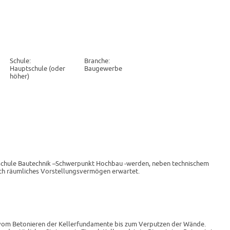
Schule:
Branche:
Hauptschule (oder
Baugewerbe
höher)
schule Bautechnik –Schwerpunkt Hochbau -werden, neben technischem
ch räumliches Vorstellungs­vermögen erwartet.
h vom Betonieren der Kellerfundamente bis zum Verputzen der Wände.