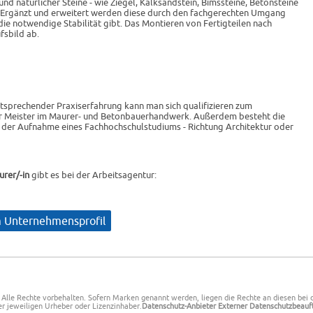
und natürlicher Steine - wie Ziegel, Kalksandstein, Bimssteine, Betonsteine
. Ergänzt und erweitert werden diese durch den fachgerechten Umgang
ie notwendige Stabilität gibt. Das Montieren von Fertigteilen nach
fsbild ab.
sprechender Praxiserfahrung kann man sich qualifizieren zum
der Meister im Maurer- und Betonbauerhandwerk. Außerdem besteht die
- der Aufnahme eines Fachhochschulstudiums - Richtung Architektur oder
rer/-in
gibt es bei der Arbeitsagentur:
 Unternehmensprofil
 Alle Rechte vorbehalten.
Sofern Marken genannt werden, liegen die Rechte an diesen bei 
r jeweiligen Urheber oder Lizenzinhaber.
Datenschutz-Anbieter
Externer Datenschutzbeauf