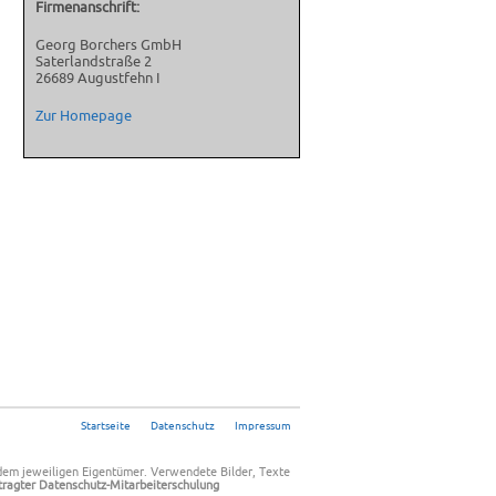
Firmenanschrift:
Georg Borchers GmbH
Saterlandstraße 2
26689 Augustfehn I
Zur Homepage
Startseite
Datenschutz
Impressum
dem jeweiligen Eigentümer.
Verwendete Bilder, Texte
tragter
Datenschutz-Mitarbeiterschulung